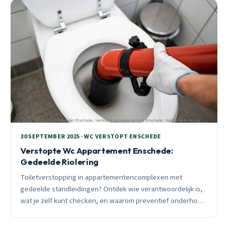
30 SEPTEMBER 2025 · WC VERSTOPT ENSCHEDE
Verstopte Wc Appartement Enschede:
Gedeelde Riolering
Toiletverstopping in appartementencomplexen met
gedeelde standleidingen? Ontdek wie verantwoordelijk is,
wat je zelf kunt checken, en waarom preventief onderhoud
72% noodoproepen voorkomt. Praktisch advies voor
Enschede bewoners en VvE’s.