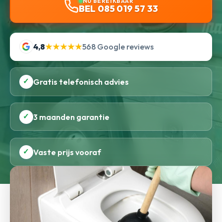
NU BEREIKBAAR
BEL 085 019 57 33
4,8
★★★★★
568 Google reviews
✓
Gratis telefonisch advies
✓
3 maanden garantie
✓
Vaste prijs vooraf