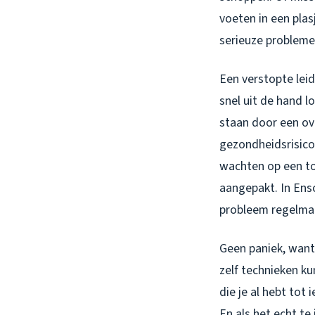
voeten in een plasj
serieuze problemen
Een verstopte leidi
snel uit de hand l
staan door een ov
gezondheidsrisico
wachten op een to
aangepakt. In Ens
probleem regelmat
Geen paniek, want 
zelf technieken ku
die je al hebt tot 
En als het echt te