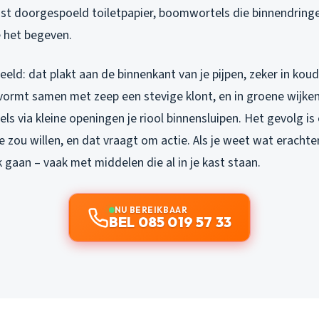
ast doorgespoeld toiletpapier, boomwortels die binnendring
e het begeven.
eld: dat plakt aan de binnenkant van je pijpen, zeker in ko
vormt samen met zeep een stevige klont, en in groene wijke
 via kleine openingen je riool binnensluipen. Het gevolg is 
e zou willen, en dat vraagt om actie. Als je weet wat erachter 
k gaan – vaak met middelen die al in je kast staan.
NU BEREIKBAAR
BEL 085 019 57 33