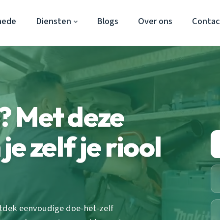
hede
Diensten
Blogs
Over ons
Contac
l? Met deze
e zelf je riool
ntdek eenvoudige doe-het-zelf