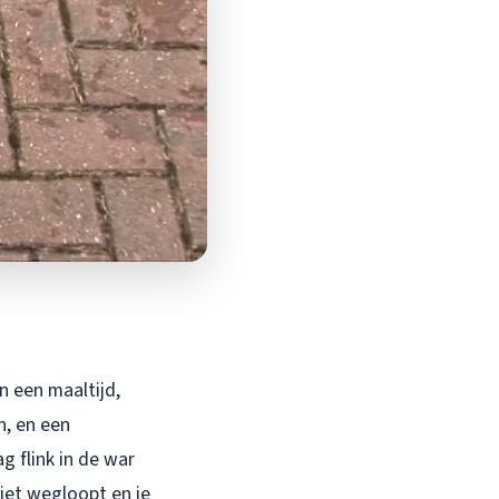
n een maaltijd,
n, en een
g flink in de war
iet wegloopt en je