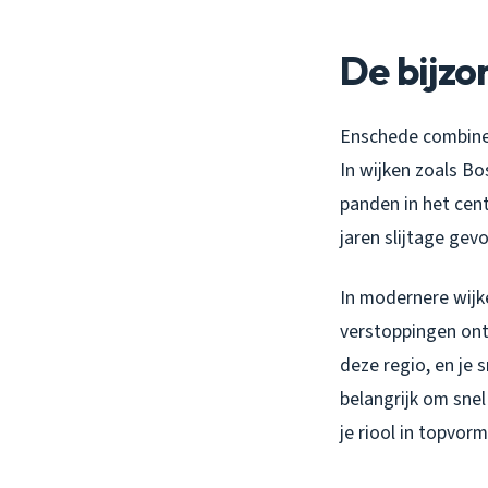
De bijzo
Enschede combineer
In wijken zoals B
panden in het cent
jaren slijtage gev
In modernere wijk
verstoppingen onts
deze regio, en je 
belangrijk om sne
je riool in topvor