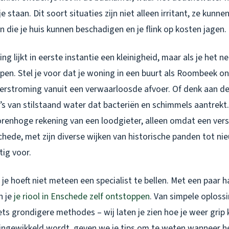
e staan. Dit soort situaties zijn niet alleen irritant, ze kunn
 die je huis kunnen beschadigen en je flink op kosten jagen.
ng lijkt in eerste instantie een kleinigheid, maar als je het n
open. Stel je voor dat je woning in een buurt als Roombeek 
erstroming vanuit een verwaarloosde afvoer. Of denk aan d
’s van stilstaand water dat bacteriën en schimmels aantrekt
renhoge rekening van een loodgieter, alleen omdat een verst
chede, met zijn diverse wijken van historische panden tot n
ig voor.
je hoeft niet meteen een specialist te bellen. Met een paar 
n je
je riool in Enschede zelf ontstoppen
. Van simpele oploss
iets grondigere methodes – wij laten je zien hoe je weer grip k
 ingewikkeld wordt, geven we je tips om te weten wanneer het