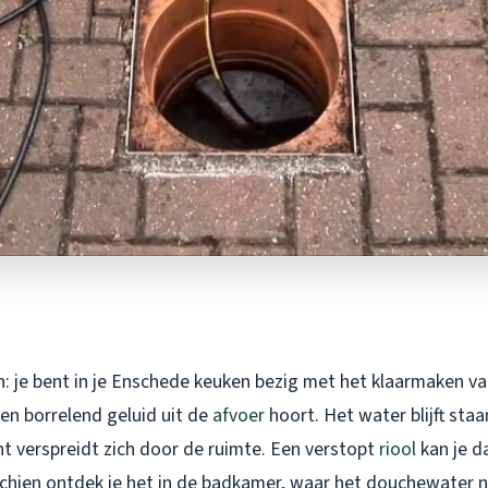
in: je bent in je Enschede keuken bezig met het klaarmaken va
en borrelend geluid uit de
afvoer
hoort. Het water blijft staa
 verspreidt zich door de ruimte. Een verstopt
riool
kan je da
chien ontdek je het in de badkamer, waar het douchewater n