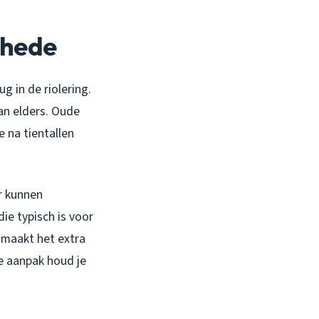
chede
g in de riolering.
an elders. Oude
 na tientallen
r kunnen
ie typisch is voor
t maakt het extra
e aanpak houd je