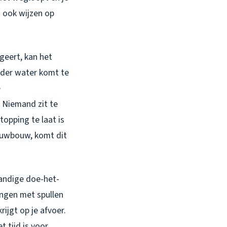
en ook wijzen op
egeert, kan het
onder water komt te
e
. Niemand zit te
opping te laat is
ieuwbouw, komt dit
handige doe-het-
ingen met spullen
rijgt op je afvoer.
 tijd is voor