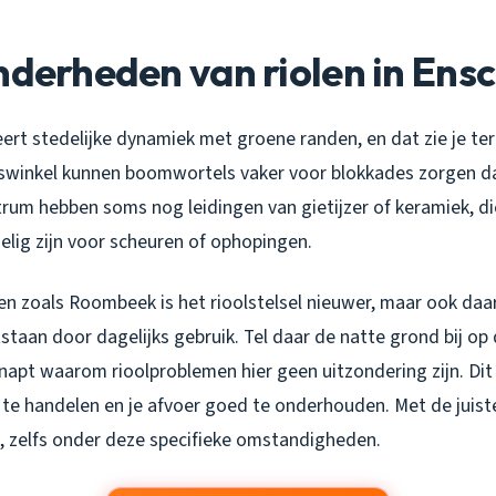
nderheden van riolen in Ens
t stedelijke dynamiek met groene randen, en dat zie je teru
oswinkel kunnen boomwortels vaker voor blokkades zorgen d
rum hebben soms nog leidingen van gietijzer of keramiek, die
oelig zijn voor scheuren of ophopingen.
en zoals Roombeek is het rioolstelsel nieuwer, maar ook daa
taan door dagelijks gebruik. Tel daar de natte grond bij op d
snapt waarom rioolproblemen hier geen uitzondering zijn. Di
l te handelen en je afvoer goed te onderhouden. Met de juist
m, zelfs onder deze specifieke omstandigheden.