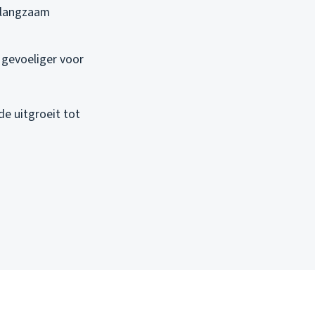
n langzaam
n gevoeliger voor
de uitgroeit tot