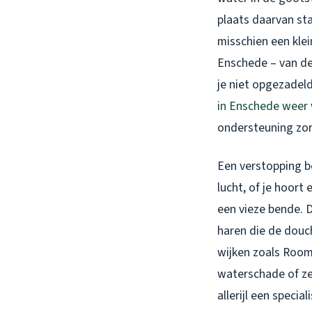
plaats daarvan st
misschien een klei
Enschede – van de 
je niet opgezadeld
in Enschede weer v
ondersteuning zor
Een verstopping be
lucht, of je hoort
een vieze bende. D
haren die de douch
wijken zoals Room
waterschade of zel
allerijl een speci