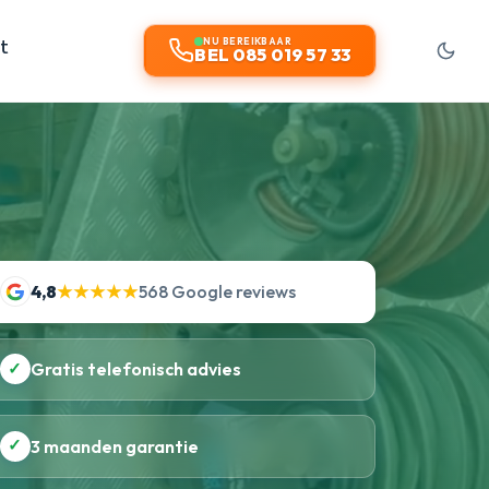
t
NU BEREIKBAAR
BEL 085 019 57 33
4,8
★★★★★
568 Google reviews
✓
Gratis telefonisch advies
✓
3 maanden garantie