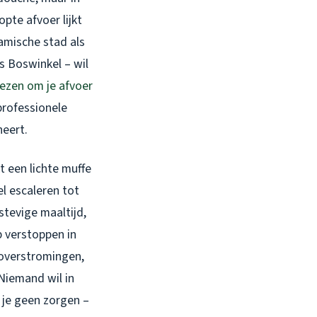
opte afvoer lijkt
namische stad als
s Boswinkel – wil
ezen om je afvoer
professionele
neert.
t een lichte muffe
el escaleren tot
stevige maaltijd,
p verstoppen in
 overstromingen,
 Niemand wil in
k je geen zorgen –