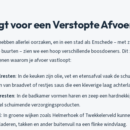
gt voor een Verstopte Afvoe
ebben allerlei oorzaken, en in een stad als Enschede – met z
 buurten – zien we een hoop verschillende boosdoeners. Dit 
nen waarom je afvoer vastloopt:
lresten
: In de keuken zijn olie, vet en etensafval vaak de sc
 van braadvet of restjes saus die een kleverige laag achterl
resten
: In de badkamer vormen haren en zeep een hardnekkig
eel schuimende verzorgingsproducten.
l
: In groene wijken zoals Helmerhoek of Twekkelerveld kunn
aderen, takken en ander buitenvuil na een flinke windvlaag.