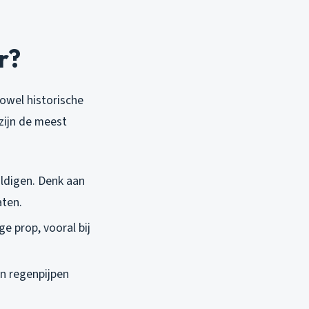
r?
owel historische
zijn de meest
huldigen. Denk aan
aten.
e prop, vooral bij
en regenpijpen