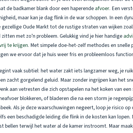
aat de badkamer blank door een haperende
afvoer
. Een verst
nigheid, maar kan je dag flink in de war schoppen. In een dy
gezellige Oude Markt tot de rustige straten van wijken zoal
 zitten met zo’n probleem. Gelukkig vind je hier handige
advi
rij te krijgen
. Met simpele doe-het-zelf methodes en snelle 
gen we ervoor dat je huis weer fris en probleemloos functio
gint vaak subtiel: het water zakt iets langzamer weg, je ruik
 een zacht gorgelend geluid. Maar zonder ingrijpen kan het sn
enk aan vetresten die zich opstapelen na het koken van een 
eafvoer blokkeren, of bladeren die na een storm je regenpij
beek. Als je deze waarschuwingen negeert, loop je risico op
fs een beschadigde leiding die flink in de kosten kan lopen.
alist bellen terwijl het water al de kamer instroomt. Maar maa