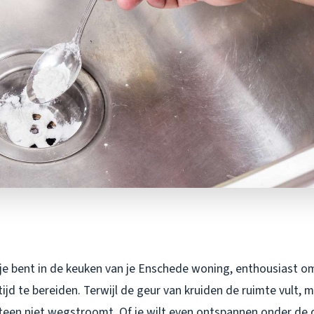
n: je bent in de keuken van je Enschede woning, enthousiast 
tijd te bereiden. Terwijl de geur van kruiden de ruimte vult, m
teen niet wegstroomt. Of je wilt even ontspannen onder de 