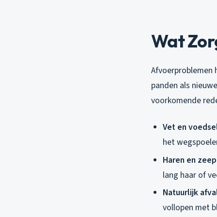
Wat Zor
Afvoerproblemen h
panden als nieuwe
voorkomende rede
Vet en voedse
het wegspoelen
Haren en zeep
lang haar of v
Natuurlijk afva
vollopen met bl