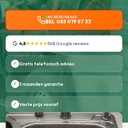
NU BEREIKBAAR
BEL 085 019 57 33
4,8
★★★★★
568 Google reviews
✓
Gratis telefonisch advies
✓
3 maanden garantie
✓
Vaste prijs vooraf