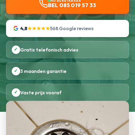
NU BEREIKBAAR
BEL 085 019 57 33
4,8
★★★★★
568 Google reviews
✓
Gratis telefonisch advies
✓
3 maanden garantie
✓
Vaste prijs vooraf