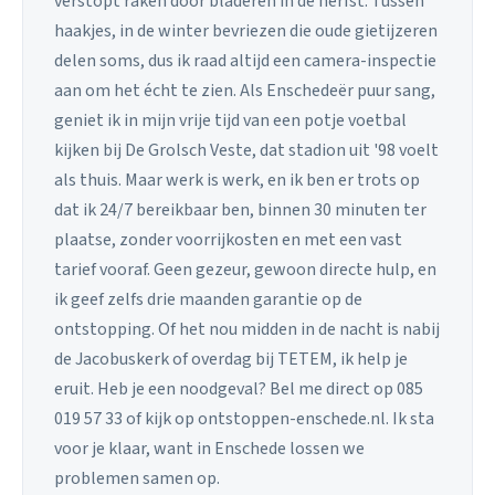
verstopt raken door bladeren in de herfst. Tussen
haakjes, in de winter bevriezen die oude gietijzeren
delen soms, dus ik raad altijd een camera-inspectie
aan om het écht te zien. Als Enschedeër puur sang,
geniet ik in mijn vrije tijd van een potje voetbal
kijken bij De Grolsch Veste, dat stadion uit '98 voelt
als thuis. Maar werk is werk, en ik ben er trots op
dat ik 24/7 bereikbaar ben, binnen 30 minuten ter
plaatse, zonder voorrijkosten en met een vast
tarief vooraf. Geen gezeur, gewoon directe hulp, en
ik geef zelfs drie maanden garantie op de
ontstopping. Of het nou midden in de nacht is nabij
de Jacobuskerk of overdag bij TETEM, ik help je
eruit. Heb je een noodgeval? Bel me direct op 085
019 57 33 of kijk op ontstoppen-enschede.nl. Ik sta
voor je klaar, want in Enschede lossen we
problemen samen op.