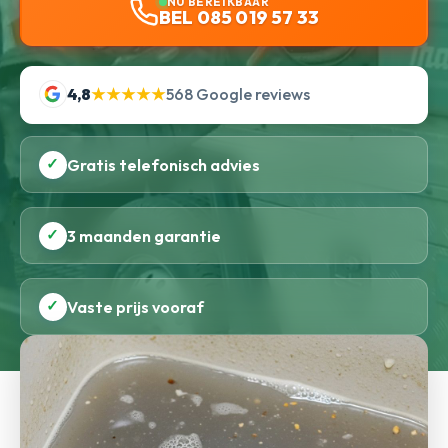
NU BEREIKBAAR
BEL 085 019 57 33
4,8
★★★★★
568 Google reviews
✓
Gratis telefonisch advies
✓
3 maanden garantie
✓
Vaste prijs vooraf