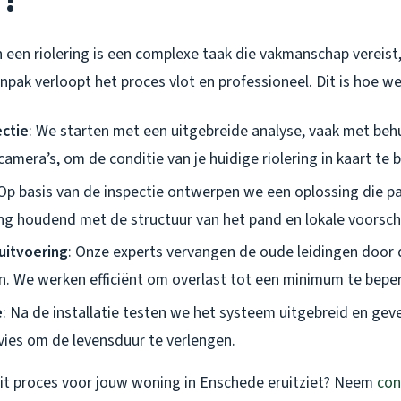
 een riolering is een complexe taak die vakmanschap vereis
pak verloopt het proces vlot en professioneel. Dit is hoe w
ctie
: We starten met een uitgebreide analyse, vaak met beh
mera’s, om de conditie van je huidige riolering in kaart te 
 Op basis van de inspectie ontwerpen we een oplossing die pa
ng houdend met de structuur van het pand en lokale voorschr
uitvoering
: Onze experts vervangen de oude leidingen door
. We werken efficiënt om overlast tot een minimum te bepe
e
: Na de installatie testen we het systeem uitgebreid en ge
es om de levensduur te verlengen.
dit proces voor jouw woning in Enschede eruitziet? Neem
con