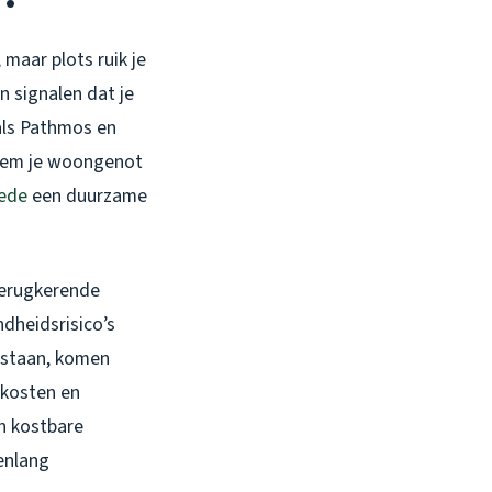
 maar plots ruik je
n signalen dat je
oals Pathmos en
eem je woongenot
hede
een duurzame
terugkerende
ndheidsrisico’s
 staan, komen
 kosten en
en kostbare
renlang