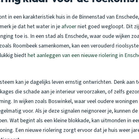
oont in een karakteristiek huis in de Binnenstad van Enschede,
merk je dat het water in je
afvoer
niet goed wegloopt. Dit zij
anging toe is. In een stad als Enschede, waar oude wijken z
 zoals Roombeek samenkomen, kan een verouderd rioolsyst
elukkig biedt
het aanleggen van een nieuwe riolering in Ensc
ysteem kan je dagelijks leven ernstig ontwrichten. Denk aan 
kages die schade aan je interieur veroorzaken, of zelfs gezo
ing. In wijken zoals Boswinkel, waar veel oudere woningen
elmatig voor. Als je deze signalen neignoreer je, kunnen de
pen. Wat begint als een kleine blokkade, kan uitmonden in e
oning. Een nieuwe riolering zorgt ervoor dat je huis weer ja