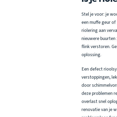
Stel je voor: je w
een muffe geur of 
riolering aan verv
nieuwere buurten
flink verstoren. G
oplossing.
Een defect riools
verstoppingen, lek
door schimmelvorm
deze problemen reg
overlast snel oplo
renovatie van je w