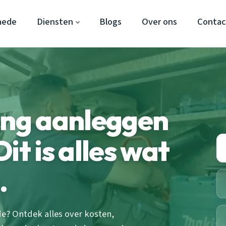
hede
Diensten
Blogs
Over ons
Contac
ing aanleggen
it is alles wat
.
de? Ontdek alles over kosten,