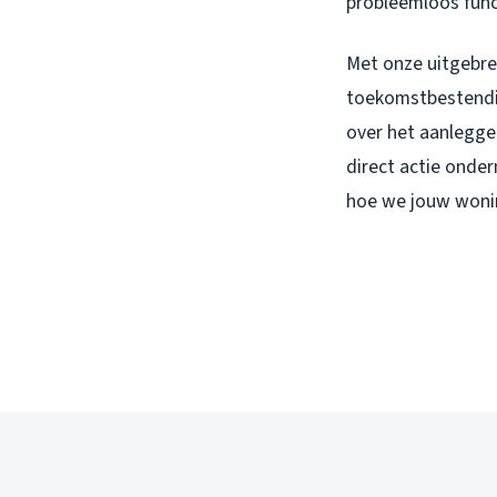
probleemloos func
Met onze uitgebre
toekomstbestendig
over het aanleggen
direct actie onde
hoe we jouw woni