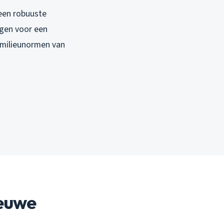
een robuuste
rgen voor een
 milieunormen van
ieuwe