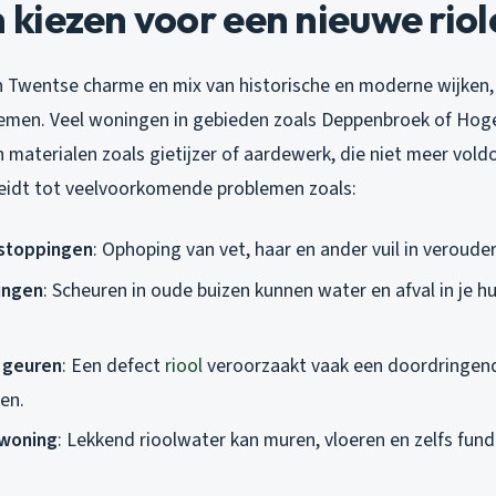
iezen voor een nieuwe riol
n Twentse charme en mix van historische en moderne wijken, 
temen. Veel woningen in gebieden zoals Deppenbroek of Ho
n materialen zoals gietijzer of aardewerk, die niet meer vo
leidt tot veelvoorkomende problemen zoals:
stoppingen
: Ophoping van vet, haar en ander vuil in veroude
ingen
: Scheuren in oude buizen kunnen water en afval in je hu
geuren
: Een defect
riool
veroorzaakt vaak een doordringende
en.
 woning
: Lekkend rioolwater kan muren, vloeren en zelfs fund