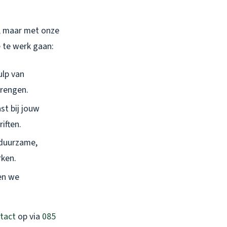
t, maar met onze
e te werk gaan:
ulp van
brengen.
st bij jouw
iften.
 duurzame,
rken.
ven we
tact
op via
085