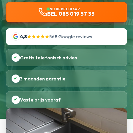
NU BEREIKBAAR
BEL 085 019 57 33
4,8
★★★★★
568 Google reviews
✓
Gratis telefonisch advies
✓
3 maanden garantie
✓
Vaste prijs vooraf