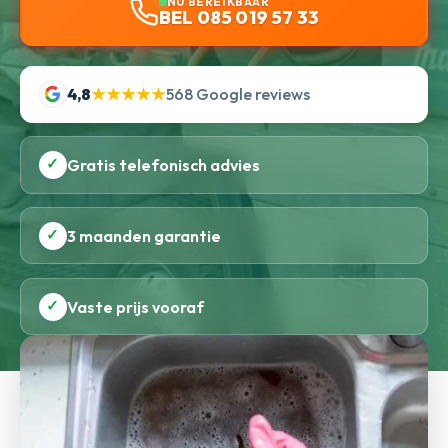
NU BEREIKBAAR
BEL 085 019 57 33
4,8
★★★★★
568 Google reviews
✓
Gratis telefonisch advies
✓
3 maanden garantie
✓
Vaste prijs vooraf