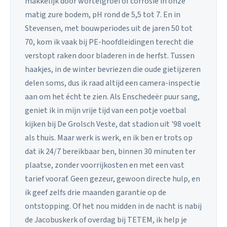
makkelijk door wortelgroei of corrosie in onze
matig zure bodem, pH rond de 5,5 tot 7. En in
Stevensen, met bouwperiodes uit de jaren 50 tot
70, kom ik vaak bij PE-hoofdleidingen terecht die
verstopt raken door bladeren in de herfst. Tussen
haakjes, in de winter bevriezen die oude gietijzeren
delen soms, dus ik raad altijd een camera-inspectie
aan om het écht te zien. Als Enschedeër puur sang,
geniet ik in mijn vrije tijd van een potje voetbal
kijken bij De Grolsch Veste, dat stadion uit '98 voelt
als thuis. Maar werk is werk, en ik ben er trots op
dat ik 24/7 bereikbaar ben, binnen 30 minuten ter
plaatse, zonder voorrijkosten en met een vast
tarief vooraf. Geen gezeur, gewoon directe hulp, en
ik geef zelfs drie maanden garantie op de
ontstopping. Of het nou midden in de nacht is nabij
de Jacobuskerk of overdag bij TETEM, ik help je