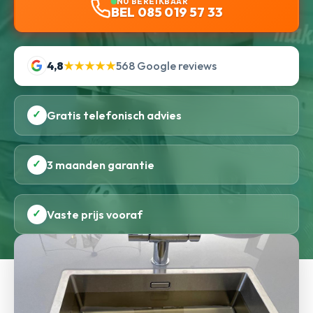
NU BEREIKBAAR
BEL 085 019 57 33
4,8
★★★★★
568 Google reviews
✓
Gratis telefonisch advies
✓
3 maanden garantie
✓
Vaste prijs vooraf