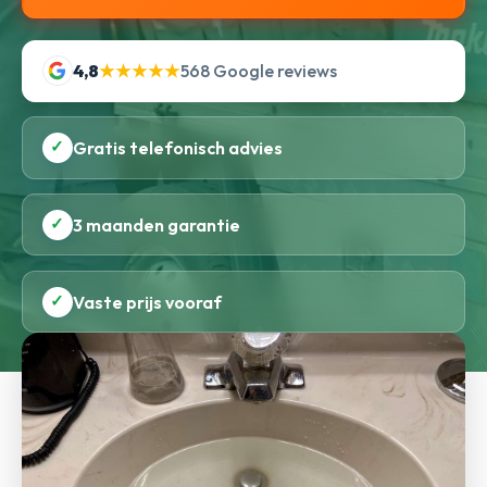
4,8
★★★★★
568 Google reviews
✓
Gratis telefonisch advies
✓
3 maanden garantie
✓
Vaste prijs vooraf