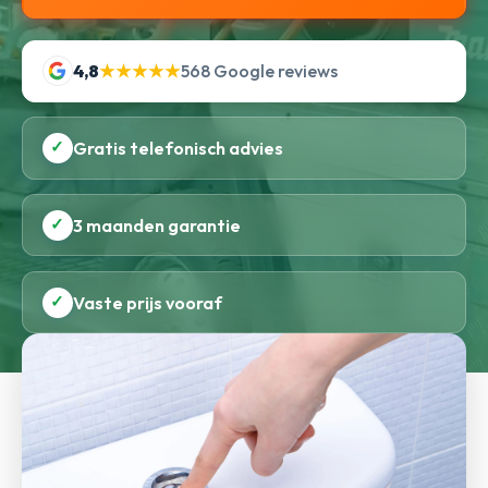
4,8
★★★★★
568 Google reviews
✓
Gratis telefonisch advies
✓
3 maanden garantie
✓
Vaste prijs vooraf