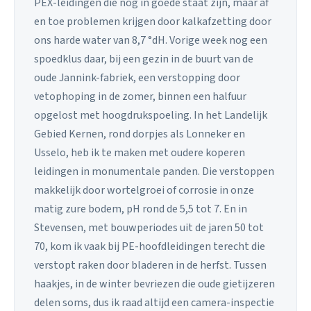
PEX-leidingen die nog in goede staat zijn, maar af
en toe problemen krijgen door kalkafzetting door
ons harde water van 8,7 °dH. Vorige week nog een
spoedklus daar, bij een gezin in de buurt van de
oude Jannink-fabriek, een verstopping door
vetophoping in de zomer, binnen een halfuur
opgelost met hoogdrukspoeling. In het Landelijk
Gebied Kernen, rond dorpjes als Lonneker en
Usselo, heb ik te maken met oudere koperen
leidingen in monumentale panden. Die verstoppen
makkelijk door wortelgroei of corrosie in onze
matig zure bodem, pH rond de 5,5 tot 7. En in
Stevensen, met bouwperiodes uit de jaren 50 tot
70, kom ik vaak bij PE-hoofdleidingen terecht die
verstopt raken door bladeren in de herfst. Tussen
haakjes, in de winter bevriezen die oude gietijzeren
delen soms, dus ik raad altijd een camera-inspectie