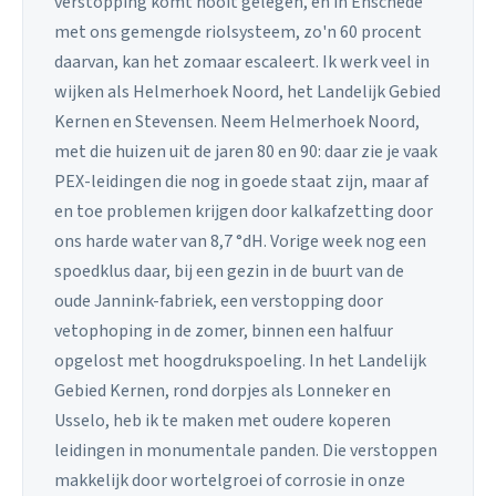
verstopping komt nooit gelegen, en in Enschede
met ons gemengde riolsysteem, zo'n 60 procent
daarvan, kan het zomaar escaleert. Ik werk veel in
wijken als Helmerhoek Noord, het Landelijk Gebied
Kernen en Stevensen. Neem Helmerhoek Noord,
met die huizen uit de jaren 80 en 90: daar zie je vaak
PEX-leidingen die nog in goede staat zijn, maar af
en toe problemen krijgen door kalkafzetting door
ons harde water van 8,7 °dH. Vorige week nog een
spoedklus daar, bij een gezin in de buurt van de
oude Jannink-fabriek, een verstopping door
vetophoping in de zomer, binnen een halfuur
opgelost met hoogdrukspoeling. In het Landelijk
Gebied Kernen, rond dorpjes als Lonneker en
Usselo, heb ik te maken met oudere koperen
leidingen in monumentale panden. Die verstoppen
makkelijk door wortelgroei of corrosie in onze