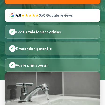
4,8
★★★★★
568 Google reviews
✓
Gratis telefonisch advies
✓
3 maanden garantie
✓
Vaste prijs vooraf